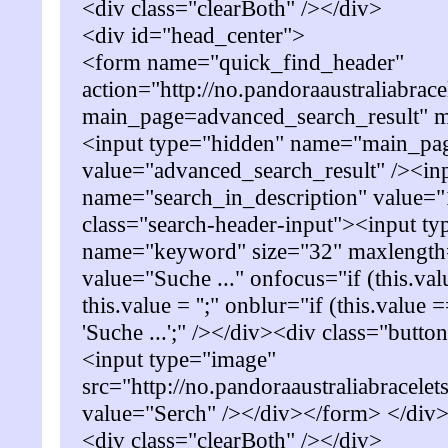
<div class="clearBoth" /></div>
<div id="head_center">
<form name="quick_find_header"
action="http://no.pandoraaustraliabrac
main_page=advanced_search_result" 
<input type="hidden" name="main_pa
value="advanced_search_result" /><in
name="search_in_description" value="
class="search-header-input"><input ty
name="keyword" size="32" maxlengt
value="Suche ..." onfocus="if (this.valu
this.value = '';" onblur="if (this.value =
'Suche ...';" /></div><div class="butto
<input type="image"
src="http://no.pandoraaustraliabracele
value="Serch" /></div></form> </div
<div class="clearBoth" /></div>