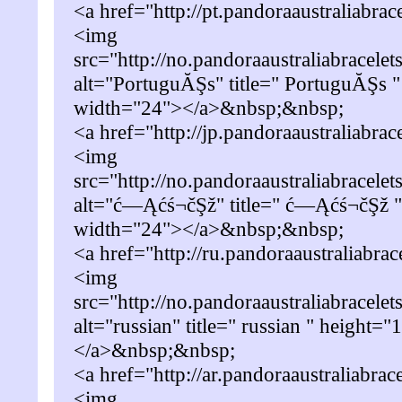
<a href="http://pt.pandoraaustraliabra
<img
src="http://no.pandoraaustraliabracelet
alt="PortuguĂŞs" title=" PortuguĂŞs "
width="24"></a>&nbsp;&nbsp;
<a href="http://jp.pandoraaustraliabra
<img
src="http://no.pandoraaustraliabracelet
alt="ć—Ąćś¬čŞž" title=" ć—Ąćś¬čŞž "
width="24"></a>&nbsp;&nbsp;
<a href="http://ru.pandoraaustraliabra
<img
src="http://no.pandoraaustraliabracele
alt="russian" title=" russian " height=
</a>&nbsp;&nbsp;
<a href="http://ar.pandoraaustraliabrac
<img