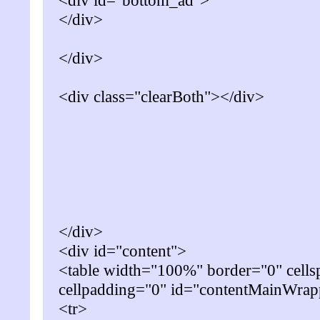
<div id="bottom_ad">
</div>
</div>
<div class="clearBoth"></div>
</div>
<div id="content">
<table width="100%" border="0" cells
cellpadding="0" id="contentMainWrap
<tr>