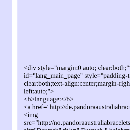
<div style="margin:0 auto; clear:both;
id="lang_main_page" style="padding-
clear:both;text-align:center;margin-rig
left:auto;">
<b>language:</b>
<a href="http://de.pandoraaustraliabra
<img
src="http://no.pandoraaustraliabracele