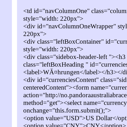
<td id="navColumnOne" class="colum
style="width: 220px">
<div id="navColumnOneWrapper" styl
220px">
<div class="leftBoxContainer" id="cur
style="width: 220px">
<div class="sidebox-header-left "><h3
class="leftBoxHeading " id="currenci
<label>WĂ¤hrungen</label></h3></d
<div id="currenciesContent" class="s
centeredContent"><form name="curre
action="http://no.pandoraaustraliabrace
method="get"><select name="currency
onchange="this.form.submit();">
<option value="USD">US Dollar</opt
<option value="CNY">CNY</option>