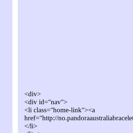
<div>
<div id="nav">
<li class="home-link"><a
href="http://no.pandoraaustraliabrace
</li>