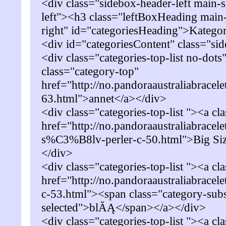
<div class="sidebox-header-left main-
left"><h3 class="leftBoxHeading main
right" id="categoriesHeading">Katego
<div id="categoriesContent" class="s
<div class="categories-top-list no-dots
class="category-top"
href="http://no.pandoraaustraliabracele
63.html">annet</a></div>
<div class="categories-top-list "><a cl
href="http://no.pandoraaustraliabracele
s%C3%B8lv-perler-c-50.html">Big Siz
</div>
<div class="categories-top-list "><a cl
href="http://no.pandoraaustraliabrac
c-53.html"><span class="category-sub
selected">blĂĄ</span></a></div>
<div class="categories-top-list "><a cl