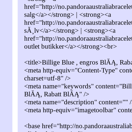
href="http://no.pandoraaustraliabracel
salg</a></strong> | <strong><a
href="http://no.pandoraaustraliabracel
sĂ¸lv</a></strong> | <strong><a
href="http://no.pandoraaustraliabracel
outlet butikker</a></strong><br>
<title>Billige Blue , engros BlĂĄ, Rab
<meta http-equiv="Content-Type" conte
charset=utf-8" />
<meta name="keywords" content="Billi
BlĂĄ, Rabatt BlĂĄ" />
<meta name="description" content="" 
<meta http-equiv="imagetoolbar" cont
<base href="http://no.pandoraaustraliab