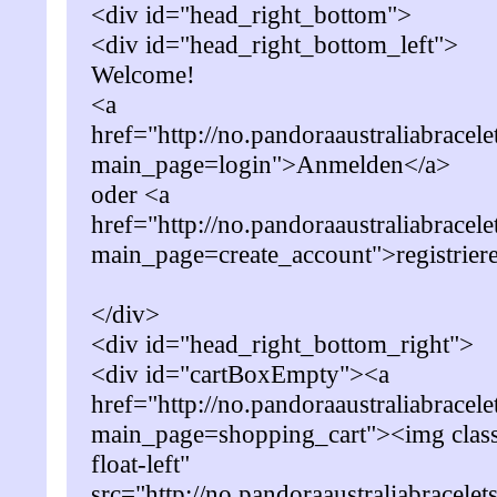
<div id="head_right_bottom">
<div id="head_right_bottom_left">
Welcome!
<a
href="http://no.pandoraaustraliabracel
main_page=login">Anmelden</a>
oder <a
href="http://no.pandoraaustraliabracel
main_page=create_account">registrier
</div>
<div id="head_right_bottom_right">
<div id="cartBoxEmpty"><a
href="http://no.pandoraaustraliabracel
main_page=shopping_cart"><img class
float-left"
src="http://no.pandoraaustraliabracelet