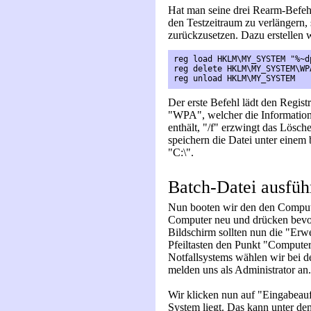
Hat man seine drei Rearm-Befehl
den Testzeitraum zu verlängern,
zurückzusetzen. Dazu erstellen w
reg load HKLM\MY_SYSTEM "%~d
reg delete HKLM\MY_SYSTEM\WP
reg unload HKLM\MY_SYSTEM
Der erste Befehl lädt den Regis
"WPA", welcher die Informatione
enthält, "/f" erzwingt das Lösch
speichern die Datei unter einem
"C:\".
Batch-Datei ausfüh
Nun booten wir den den Compute
Computer neu und drücken bevo
Bildschirm sollten nun die "Erwe
Pfeiltasten den Punkt "Computer
Notfallsystems wählen wir bei d
melden uns als Administrator an.
Wir klicken nun auf "Eingabeau
System liegt. Das kann unter d