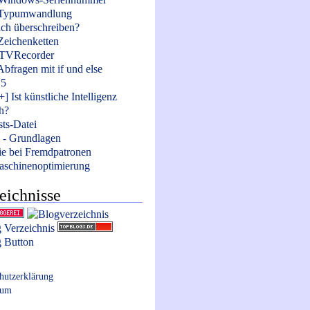
 Typumwandlung
ch überschreiben?
 Zeichenketten
eTVRecorder
Abfragen mit if und else
5
] Ist künstliche Intelligenz
h?
sts-Datei
- Grundlagen
ie bei Fremdpatronen
schinenoptimierung
eichnisse
hutzerklärung
sum