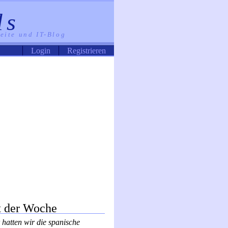
ls
seite und IT-Blog
Login
Registrieren
t der Woche
 hatten wir die spanische