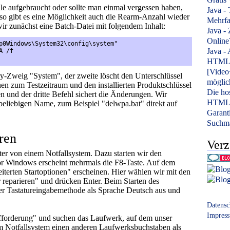
e aufgebraucht oder sollte man einmal vergessen haben,
Java -
 so gibt es eine Möglichkeit auch die Rearm-Anzahl wieder
Mehrfa
ir zunächst eine Batch-Datei mit folgendem Inhalt:
Java -
Onlin
p0Windows\System32\config\system"
Java - 
A /f
HTML
[Video+
try-Zweig "System", der zweite löscht den Unterschlüssel
möglic
n zum Testzeitraum und den installierten Produktschlüssel
Die ho
en und der dritte Befehl sichert die Änderungen. Wir
HTML 
 beliebigen Name, zum Beispiel "delwpa.bat" direkt auf
Garant
Suchma
ren
Verz
r von einem Notfallsystem. Dazu starten wir den
r Windows erscheint mehrmals die F8-Taste. Auf dem
iterten Startoptionen" erscheinen. Hier wählen wir mit den
 reparieren" und drücken Enter. Beim Starten des
er Tastatureingabemethode als Sprache Deutsch aus und
Datensc
Impres
fforderung" und suchen das Laufwerk, auf dem unser
em Notfallsystem einen anderen Laufwerksbuchstaben als