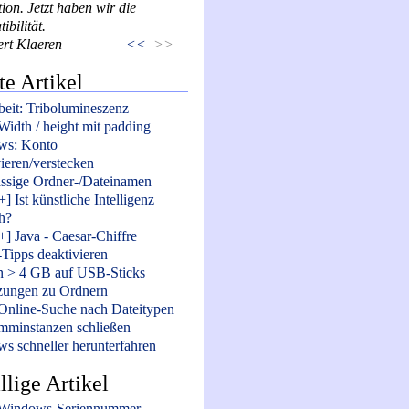
tion. Jetzt haben wir die
bilität.
ert Klaeren
<<
>>
te Artikel
beit: Tribolumineszenz
Width / height mit padding
ws: Konto
vieren/verstecken
ssige Ordner-/Dateinamen
] Ist künstliche Intelligenz
h?
+] Java - Caesar-Chiffre
-Tipps deaktivieren
n > 4 GB auf USB-Sticks
ungen zu Ordnern
Online-Suche nach Dateitypen
mminstanzen schließen
s schneller herunterfahren
llige Artikel
 Windows-Seriennummer