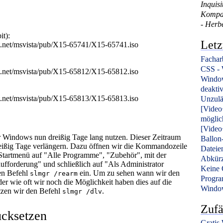
Inquisi
Kompati
- Herb
t):
Letz
tent.net/msvista/pub/X15-65741/X15-65741.iso
Fachar
CSS - 
tent.net/msvista/pub/X15-65812/X15-65812.iso
Windo
deakti
tent.net/msvista/pub/X15-65813/X15-65813.iso
Unzulä
[Video+
möglic
[Video
r Windows nun dreißig Tage lang nutzen. Dieser Zeitraum
Ballon
dreißig Tage verlängern. Dazu öffnen wir die Kommandozeile
Dateie
 Startmenü auf "Alle Programme", "Zubehör", mit der
Abkürz
ufforderung" und schließlich auf "Als Administrator
Keine 
en Befehl
ein. Um zu sehen wann wir den
slmgr /rearm
Progra
er wie oft wir noch die Möglichkeit haben dies auf die
Window
tzen wir den Befehl
.
slmgr /dlv
Zufä
cksetzen
Gratis