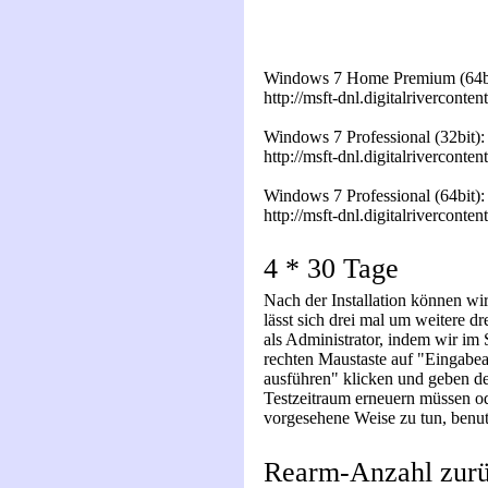
Windows 7 Home Premium (64bi
http://msft-dnl.digitalrivercon
Windows 7 Professional (32bit):
http://msft-dnl.digitalrivercon
Windows 7 Professional (64bit):
http://msft-dnl.digitalrivercon
4 * 30 Tage
Nach der Installation können wi
lässt sich drei mal um weitere 
als Administrator, indem wir im
rechten Maustaste auf "Eingabea
ausführen" klicken und geben d
Testzeitraum erneuern müssen od
vorgesehene Weise zu tun, benu
Rearm-Anzahl zurü